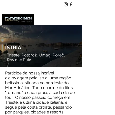
ÍSTRIA
Trieste, Potoro
ž
, Umag, Pore
č
,
Rovinj e Pula
.
Participe da nossa incrível
cicloviagem pela Ístria, uma região
belíssima situada no nordeste do
Mar Adriático. Todo charme do litoral
“romano” à cada praia, à cada dia de
tour O nosso passeio começa em
Trieste, a última cidade italiana, e
segue pela costa croata, passando
por parques, cidades e resorts