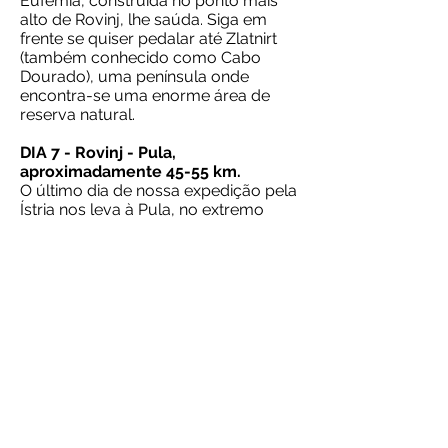
Eufêmia, construída no ponto mais
alto de Rovinj, lhe saúda. Siga em
frente se quiser pedalar até Zlatnirt
(também conhecido como Cabo
Dourado), uma península onde
encontra-se uma enorme área de
reserva natural.
DIA 7 - Rovinj - Pula,
aproximadamente 45-55 km.
O último dia de nossa expedição pela
Ístria nos leva à Pula, no extremo
sudoeste da região. Pula é a cidade
mais antiga da Ístria, seu centro
comercial e cultural. Aproveitamos a
chegada na cidade para conhecer as
várias atrações antigas, e o
poderoso anfiteatro romano no
centro de Pula.
DIA 8 - Partida ou extensão.
INCLUSOS
- 07 pernoites com cafés da manhã;