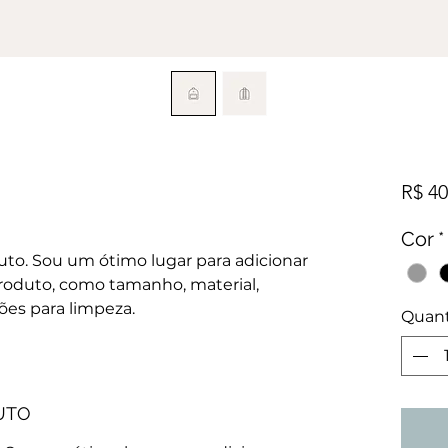
R$ 40
Cor
*
to. Sou um ótimo lugar para adicionar 
roduto, como tamanho, material, 
ões para limpeza.
Quan
UTO